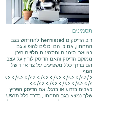
תסמינים
רוב הדיסקים herniated להתרחש בגב
התחתון, אם כי הם יכולים להופיע גם
בצוואר. סימנים ותסמינים תלויים היכן
ממוקם הדיסק והאם הדיסק לוחץ על עצב.
הם בדרך כלל משפיעים על צד אחד של
הגוף.
</s> </s> </s> </s> </s> </s> </s>
</s> </s> </s> </s> </s>
כאבים בזרוע או ברגל. אם הדיסק הפריץ
שלך נמצא בגב התחתון, בדרך כלל תרגיש
את הכאב הגדול ביותר בישבן, בירך ובעגל.
יתכן ויש לך כאבים בחלק מכף הרגל. אם
הדיסק herniated שלך נמצא בצוואר שלך,
אתה בדרך כלל מרגיש הכי הרבה כאב
בכתף ​​ובזרוע שלך. כאב זה עלול לירות