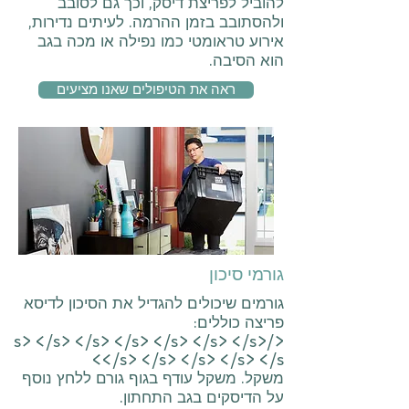
להוביל לפריצת דיסק, וכך גם לסובב
ולהסתובב בזמן ההרמה. לעיתים נדירות,
אירוע טראומטי כמו נפילה או מכה בגב
הוא הסיבה.
ראה את הטיפולים שאנו מציעים
גורמי סיכון
גורמים שיכולים להגדיל את הסיכון לדיסא
פריצה כוללים:
</s> </s> </s> </s> </s> </s> </s>
</s> </s> </s> </s> </s>
משקל. משקל עודף בגוף גורם ללחץ נוסף
על הדיסקים בגב התחתון.