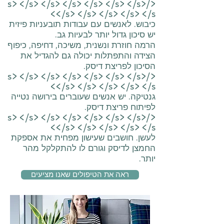
</s> </s> </s> </s> </s> </s> </s>
</s> </s> </s> </s> </s>
כיבוש. לאנשים עם עבודות תובעניות פיזית
יש סיכון גדול יותר לבעיות גב.
הרמה חוזרת ונשנית, משיכה, דחיפה, כיפוף
הצידה והתפתלות יכולה גם להגדיל את
הסיכון לפריצת דיסק.
</s> </s> </s> </s> </s> </s> </s>
</s> </s> </s> </s> </s>
גנטיקה. יש אנשים שעוברים בירושה נטייה
לפיתוח פריצת דיסק.
</s> </s> </s> </s> </s> </s> </s>
</s> </s> </s> </s> </s>
לעשן. חושבים שעישון מפחית את אספקת
החמצן לדיסק וגורם לו להתקלקל מהר
יותר.
ראה את הטיפולים שאנו מציעים